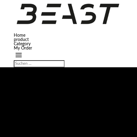
Home
product
Category
My Order
GROSSES KÜNDIGT SICH AN
Hier bahnt sich etwas Großes an! Unser Shop ist in Arbeit und wird bald
veröffentlicht!