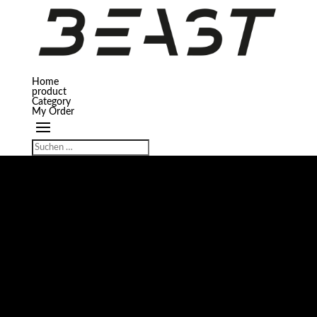
Home
product
Category
My Order
GROSSES KÜNDIGT SICH AN
Hier bahnt sich etwas Großes an! Unser Shop ist in Arbeit und wird bald
veröffentlicht!