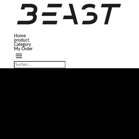
Home
product
Category
My Order
GROSSES KÜNDIGT SICH AN
Hier bahnt sich etwas Großes an! Unser Shop ist in Arbeit und wird bald
veröffentlicht!