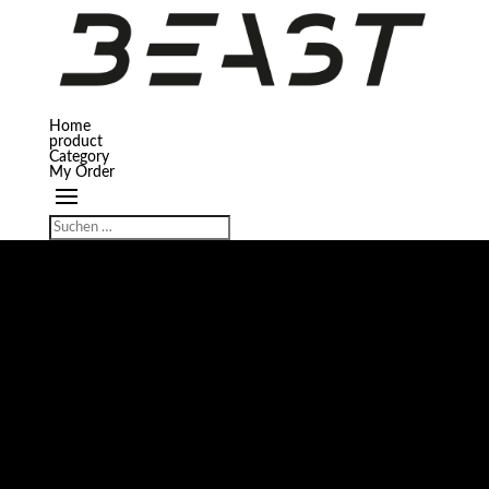
Home
product
Category
My Order
GROSSES KÜNDIGT SICH AN
Hier bahnt sich etwas Großes an! Unser Shop ist in Arbeit und wird bald
veröffentlicht!