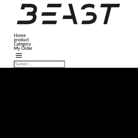
Home
product
Category
My Order
GROSSES KÜNDIGT SICH AN
Hier bahnt sich etwas Großes an! Unser Shop ist in Arbeit und wird bald
veröffentlicht!