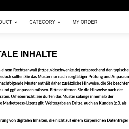
E YOU A DEALER? GET IN TOUCH FOR YOUR B2B ACCOU
DUCT
CATEGORY
MY ORDER
TALE INHALTE
 einem Rechtsanwalt (
https://drschwenke.de
) entsprechend den typische
Jedoch sollten Sie das Muster nur nach sorgfältiger Prüfung und Anpassu
nachfolgende Muster enthält daher zusätzliche Hinweise, die Sie beachte
n und ggf. anpassen müssen. Bitte entfernen Sie die Hinweise nach der
eraten. Urheberrecht: Sie dürfen das Muster solange innerhalb der
 Marketpress-Lizenz gilt. Weitergabe an Dritte, auch an Kunden (z.B. als
rung von digitalen Inhalten, die nicht auf einem körperlichen Datenträger