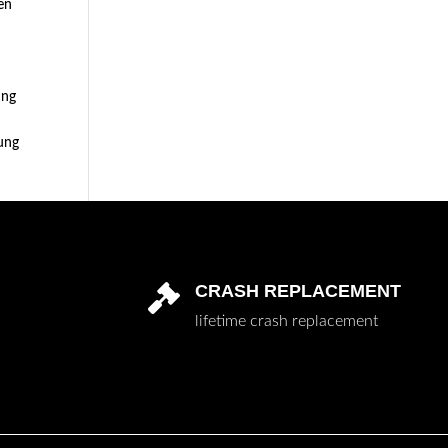
nen
ung
gung
CRASH REPLACEMENT

lifetime crash replacement