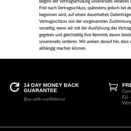
Beginn der Vertragserfüllung unsererseits verlieren
Frist nach Vertragsschluss, spätestens jedoch bei 
begonnen wird, auf einem dauerhaften Datenträger 
Vertragsschluss von der vorgenannten Zustimmung
vorzeitig, wenn wir mit der Ausführung des Vertr
gegeben und gleichzeitig Ihre Kenntnis davon bestä
unsererseits verlieren. Wir weisen darauf hin, da
abhängig machen können.
14 DAY MONEY BACK
FR


GUARANTEE
Ger
EU 
Buy with confidence
Wor