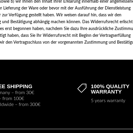
 sowie b) wir Ihnen den Inhalt Ihrer Erklärung innerhalb einer angemesse
der Lieferung der Ware oder bevor mit der Ausführung der Dienstleistung
zur Verfügung gestellt haben. Wir weisen darauf hin, dass wir den
 und Bestätigung abhängig machen können. Das Widerrufsrecht erlischt
ages erst begonnen haben, nachdem Sie dazu Ihre ausdrückliche Zustimm
tigt haben, dass Sie Ihr Widerrufsrecht mit Beginn der Vertragserfüllung
ss wir den Vertragsschluss von der vorgenannten Zustimmung und Bestäti
EE SHIPPING
100% QUALITY

WARRANTY
many – from 30€
– from 100€
5 years warranty
ldwide – from 300€