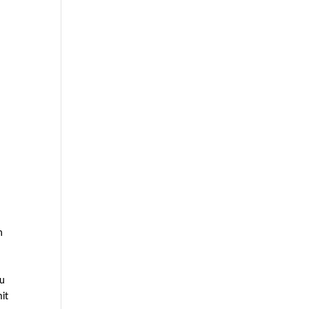
n
zu
it