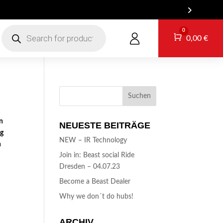
NT!
Products
0
search
Warenkorb
0,00
€
n
NEUESTE BEITRÄGE
ng
NEW – IR Technology
n
Join in: Beast social Ride
Dresden – 04.07.23
Become a Beast Dealer
Why we don´t do hubs!
ARCHIV