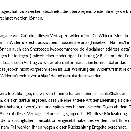
chtsgeschäft zu Zwecken abschließt, die überwiegend weder ihrer gewerbl
gerechnet werden können.
ngabe von Gründen diesen Vertrag zu widerrufen. Die Widerrufsfrist bet
Um Ihr Widerrufsrecht auszuüben, müssen Sie uns ([Einsetzen: Namen/Fir
 können auch den Shortcode [woocommerce_de_disclaimer_address_data]
en hinterlegen.]) mittels einer eindeutigen Erklärung (z.B. ein mit der Po
chluss, diesen Vertrag zu widerrufen, informieren. Sie können dafür das
s jedoch nicht vorgeschrieben ist. Zur Wahrung der Widerrufsfrist reich
 Widerrufsrechts vor Ablauf der Widerrufsfrist absenden.
n alle Zahlungen, die wir von Ihnen erhalten haben, einschließlich der
, die sich daraus ergeben, dass Sie eine andere Art der Lieferung als die
hlt haben), unverzüglich und spätestens binnen vierzehn Tagen ab dem T
iderruf dieses Vertrags bei uns eingegangen ist. Für diese Rückzahlung
 der ursprünglichen Transaktion eingesetzt haben, es sei denn, mit Ihnen
einem Fall werden Ihnen wegen dieser Rückzahlung Entgelte berechnet.