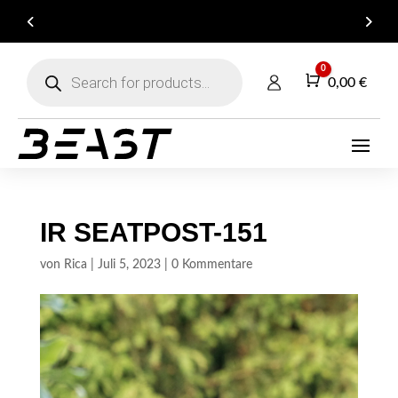
ARE YOU A DEALER? GET IN TOUCH FOR YOUR
B2B ACCOUNT!
Products
0
search
Warenkorb
0,00
€
IR SEATPOST-151
von
Rica
|
Juli 5, 2023
|
0 Kommentare